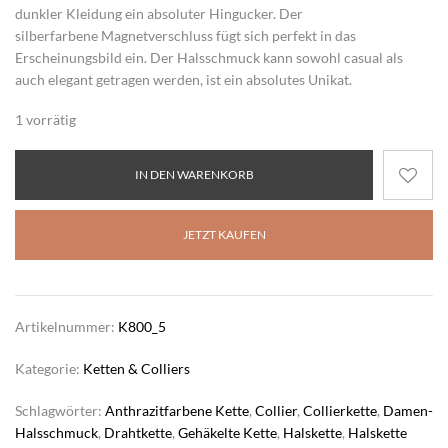
dunkler Kleidung ein absoluter Hingucker. Der
silberfarbene
Magnetverschluss
fügt sich perfekt in das
Erscheinungsbild ein. Der Halsschmuck kann sowohl casual als
auch elegant getragen werden, ist ein absolutes Unikat.
1 vorrätig
IN DEN WARENKORB
JETZT KAUFEN
Artikelnummer:
K800_5
Kategorie:
Ketten & Colliers
Schlagwörter:
Anthrazitfarbene Kette
,
Collier
,
Collierkette
,
Damen-
Halsschmuck
,
Drahtkette
,
Gehäkelte Kette
,
Halskette
,
Halskette