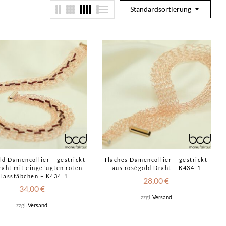
Standardsortierung
ld Damencollier – gestrickt
flaches Damencollier – gestrickt
raht mit eingefügten roten
aus roségold Draht – K434_1
lasstäbchen – K434_1
28,00
€
34,00
€
zzgl.
Versand
zzgl.
Versand