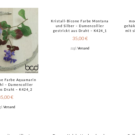
Kristall-Bicone Farbe Montana
mo
und Silber – Damencollier
gehäk
gestrickt aus Draht – K424_1
mit 
35,00
€
zzgl.
Versand
one Farbe Aquamarin
hl – Damencollier
us Draht – K424_2
35,00
€
gl.
Versand