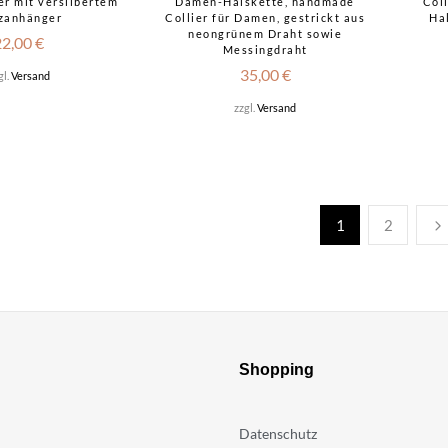
r mit versilbertem
Damen-Halskette, handmade
Col
zanhänger
Collier für Damen, gestrickt aus
Ha
neongrünem Draht sowie
22,00
€
Messingdraht
35,00
€
gl.
Versand
zzgl.
Versand
1
2
Shopping
Datenschutz