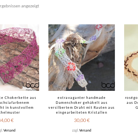
rgebnissen angezeigt
te Chokerkette aus
extravaganter handmade
roségo
fuchsiafarbenem
Damenchoker gehäkelt aus
aus D
ht in kunstvollem
versilbertem Draht mit Rauten aus
G
chelmuster
eingearbeiteten Kristallen
34,00
€
30,00
€
gl.
Versand
zzgl.
Versand