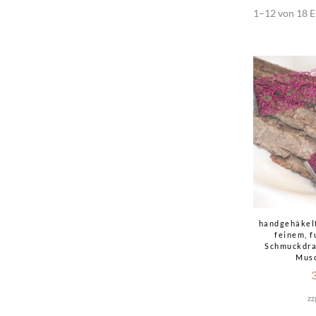
1–12 von 18 E
handgehäkel
feinem, 
Schmuckdra
Mus
zz