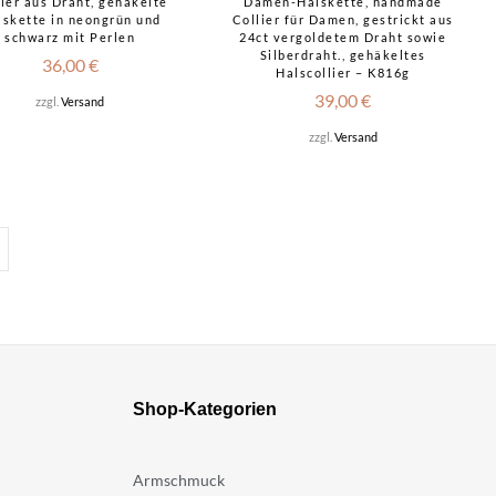
lier aus Draht, gehäkelte
Damen-Halskette, handmade
lskette in neongrün und
Collier für Damen, gestrickt aus
schwarz mit Perlen
24ct vergoldetem Draht sowie
Silberdraht., gehäkeltes
36,00
€
Halscollier – K816g
39,00
€
zzgl.
Versand
zzgl.
Versand
Shop-Kategorien
Armschmuck