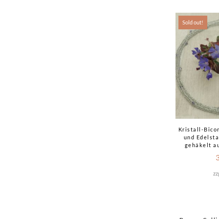
Sold out!
Kristall-Bic
und Edelsta
gehäkelt a
zz