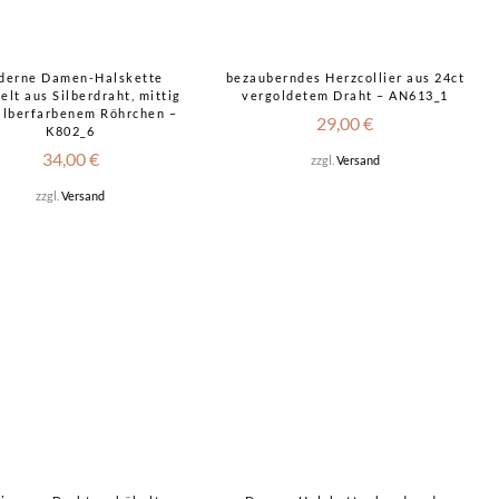
Sold
out!
derne Damen-Halskette
bezauberndes Herzcollier aus 24ct
elt aus Silberdraht, mittig
vergoldetem Draht – AN613_1
silberfarbenem Röhrchen –
29,00
€
K802_6
34,00
€
zzgl.
Versand
zzgl.
Versand
Sold
out!