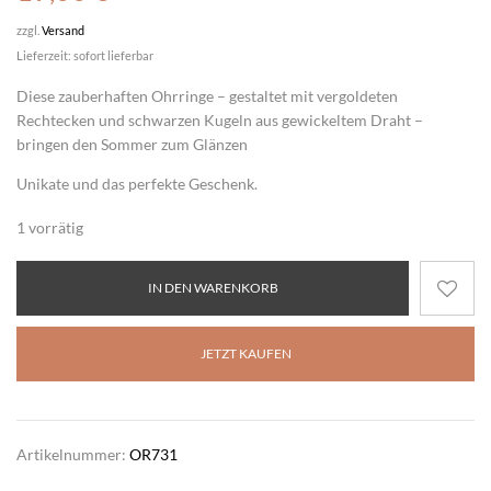
zzgl.
Versand
Lieferzeit: sofort lieferbar
Diese zauberhaften Ohrringe – gestaltet mit
vergoldeten
Rechtecken
und
schwarzen Kugeln
aus gewickeltem Draht –
bringen den Sommer zum Glänzen
Unikate und das perfekte Geschenk.
1 vorrätig
IN DEN WARENKORB
JETZT KAUFEN
Artikelnummer:
OR731