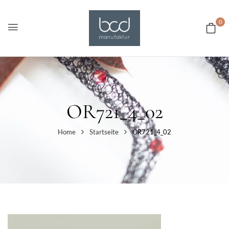
0
OR721_4_02
Home
Startseite
OR721_4_02