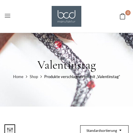
0
Valentinstag
Home
Shop
Produkte verschlagwortet mit „Valentinstag“
Standardsortierung