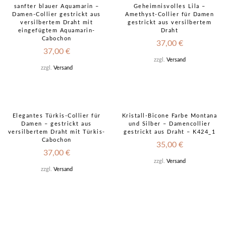
sanfter blauer Aquamarin –
Geheimnisvolles Lila –
Damen-Collier gestrickt aus
Amethyst-Collier für Damen
versilbertem Draht mit
gestrickt aus versilbertem
eingefügtem Aquamarin-
Draht
Cabochon
37,00
€
37,00
€
zzgl.
Versand
zzgl.
Versand
Elegantes Türkis-Collier für
Kristall-Bicone Farbe Montana
Damen – gestrickt aus
und Silber – Damencollier
versilbertem Draht mit Türkis-
gestrickt aus Draht – K424_1
Cabochon
35,00
€
37,00
€
zzgl.
Versand
zzgl.
Versand