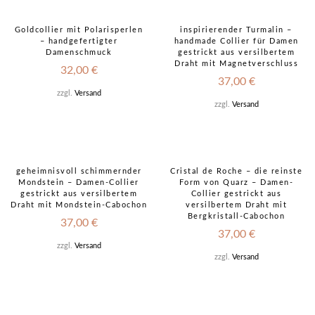
Goldcollier mit Polarisperlen
inspirierender Turmalin –
– handgefertigter
handmade Collier für Damen
Damenschmuck
gestrickt aus versilbertem
Draht mit Magnetverschluss
32,00
€
37,00
€
zzgl.
Versand
zzgl.
Versand
geheimnisvoll schimmernder
Cristal de Roche – die reinste
Mondstein – Damen-Collier
Form von Quarz – Damen-
gestrickt aus versilbertem
Collier gestrickt aus
Draht mit Mondstein-Cabochon
versilbertem Draht mit
Bergkristall-Cabochon
37,00
€
37,00
€
zzgl.
Versand
zzgl.
Versand