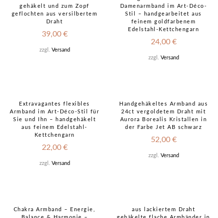
gehäkelt und zum Zopf
Damenarmband im Art-Déco-
geflochten aus versilbertem
Stil – handgearbeitet aus
Draht
feinem goldfarbenem
Edelstahl-Kettchengarn
39,00
€
24,00
€
zzgl.
Versand
zzgl.
Versand
Extravagantes flexibles
Handgehäkeltes Armband aus
Armband im Art-Déco-Stil für
24ct vergoldetem Draht mit
Sie und Ihn – handgehäkelt
Aurora Borealis Kristallen in
aus feinem Edelstahl-
der Farbe Jet AB schwarz
Kettchengarn
52,00
€
22,00
€
zzgl.
Versand
zzgl.
Versand
Chakra Armband – Energie,
aus lackiertem Draht
Balance & Harmonie –
gehäkelte flache Armbänder in