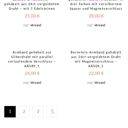
gehäkelt aus 24ct vergoldetem
drei Farben mit versilbertem
Draht – mit 7 Edelsteinen
Spacer und Magnetverschluss
25,00
€
28,00
€
zzgl.
Versand
zzgl.
Versand
Armband gehäkelt aus
Bernstein-Armband gehäkelt
Silberdraht mit parallel
aus 24ct vergoldetem Draht
verlaufendem Verschluss –
mit Magnetverschluss –
AR589_1
AR504_1
24,00
€
22,00
€
zzgl.
Versand
zzgl.
Versand
1
2
3