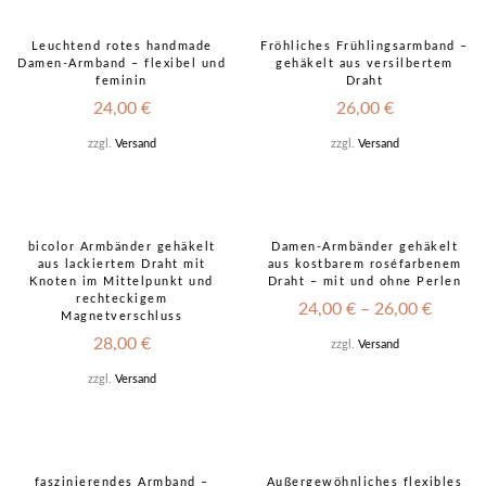
Leuchtend rotes handmade
Fröhliches Frühlingsarmband –
Damen-Armband – flexibel und
gehäkelt aus versilbertem
feminin
Draht
24,00
€
26,00
€
zzgl.
Versand
zzgl.
Versand
bicolor Armbänder gehäkelt
Damen-Armbänder gehäkelt
aus lackiertem Draht mit
aus kostbarem roséfarbenem
Knoten im Mittelpunkt und
Draht – mit und ohne Perlen
rechteckigem
24,00
€
–
26,00
€
Magnetverschluss
28,00
€
zzgl.
Versand
zzgl.
Versand
faszinierendes Armband –
Außergewöhnliches flexibles