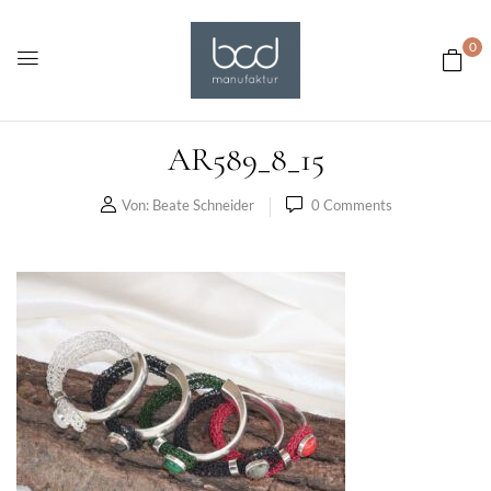
0
AR589_8_15
Von:
Beate Schneider
0
Comments