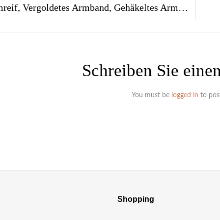
24ct Armreif, Vergoldetes Armband, Gehäkeltes Armband Aus 24ct Gold-Draht – AR519g
Schreiben Sie ein
You must be
logged in
to pos
Shopping