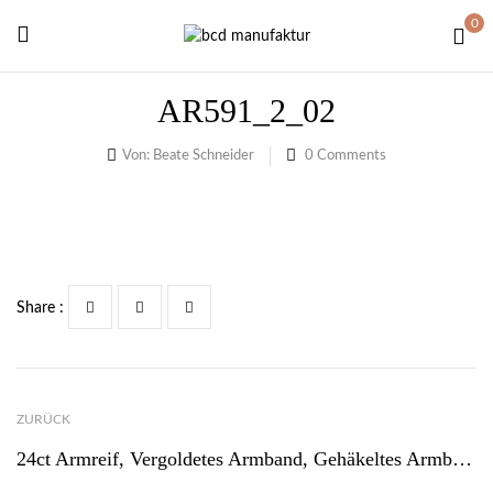
0
AR591_2_02
Von:
Beate Schneider
0
Comments
Share :
ZURÜCK
24ct Armreif, Vergoldetes Armband, Gehäkeltes Armband Aus 24ct Gold-Draht – AR519g