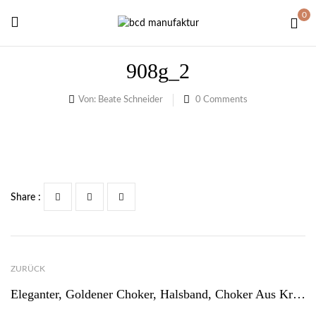
0
908g_2
Von:
Beate Schneider
0
Comments
Share :
ZURÜCK
Eleganter, Goldener Choker, Halsband, Choker Aus Kräftigem 24ct Golddraht – CH910