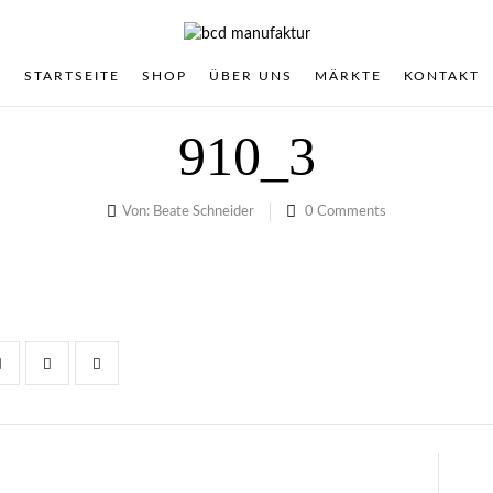
STARTSEITE
SHOP
ÜBER UNS
MÄRKTE
KONTAKT
910_3
Von:
Beate Schneider
0
Comments