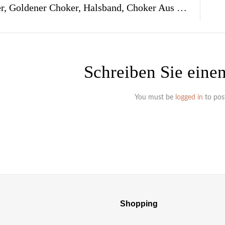
Eleganter, Goldener Choker, Halsband, Choker Aus Kräftigem 24ct Golddraht – CH910
Schreiben Sie ein
You must be
logged in
to pos
Shopping