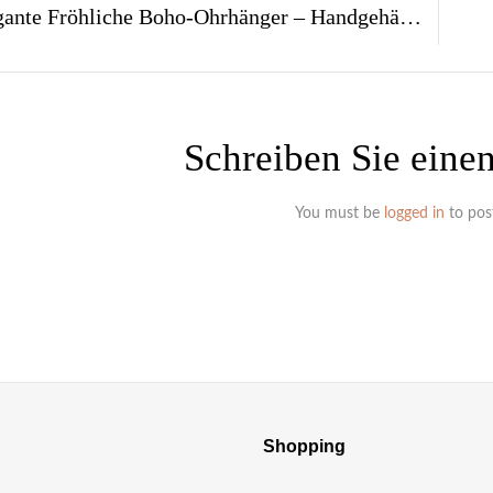
Extravagante Fröhliche Boho-Ohrhänger – Handgehäkelt Aus Draht Mit Edelstein-Chips
Schreiben Sie ein
You must be
logged in
to pos
Shopping