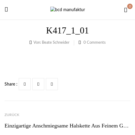
0
K417_1_01
Von:
Beate Schneider
0
Comments
Share :
ZURÜCK
Einzigartige Anschmiegsame Halskette Aus Feinem Goldfarbenem Edelstahl-Kettchengarn Für Sie Und Ihn