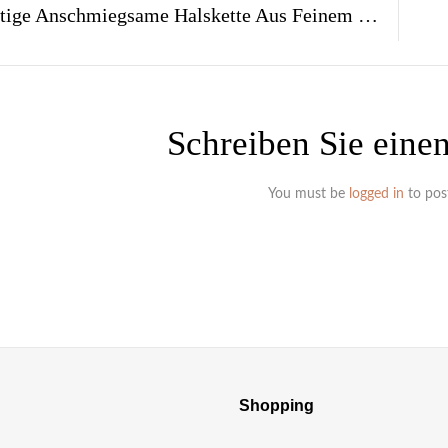
Einzigartige Anschmiegsame Halskette Aus Feinem Goldfarbenem Edelstahl-Kettchengarn Für Sie Und Ihn
Schreiben Sie ein
You must be
logged in
to pos
Shopping