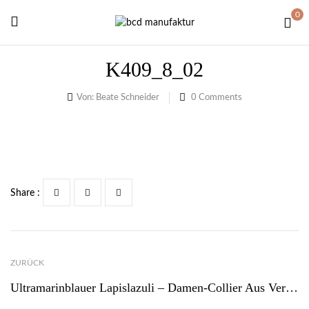
0
K409_8_02
Von:
Beate Schneider
0
Comments
Share :
ZURÜCK
Ultramarinblauer Lapislazuli – Damen-Collier Aus Vergoldetem Draht Mit Tiefblauem Lapislazuli-Cabochon – September Geburtsstein