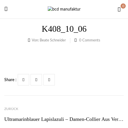
0
K408_10_06
Von:
Beate Schneider
0
Comments
Share :
ZURÜCK
Ultramarinblauer Lapislazuli – Damen-Collier Aus Vergoldetem Draht Mit Tiefblauem Lapislazuli-Cabochon – September Geburtsstein