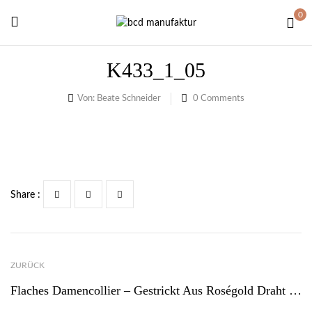
0
K433_1_05
Von:
Beate Schneider
0
Comments
Share :
ZURÜCK
Flaches Damencollier – Gestrickt Aus Roségold Draht – K434_1