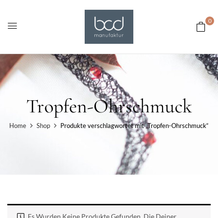
0
Tropfen-Ohrschmuck
Home
Shop
Produkte verschlagwortet mit „Tropfen-Ohrschmuck“
Es Wurden Keine Produkte Gefunden, Die Deiner