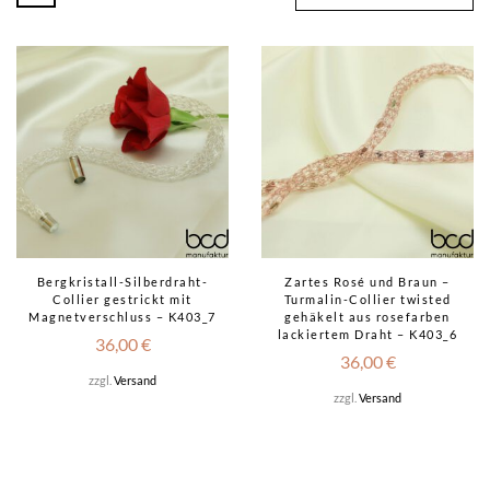
Bergkristall-Silberdraht-
Zartes Rosé und Braun –
Collier gestrickt mit
Turmalin-Collier twisted
Magnetverschluss – K403_7
gehäkelt aus rosefarben
lackiertem Draht – K403_6
36,00
€
36,00
€
zzgl.
Versand
zzgl.
Versand