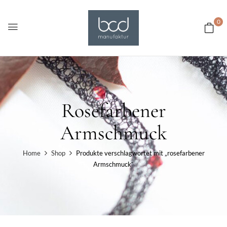
0
Rosefarbener
Armschmuck
Home
Shop
Produkte verschlagwortet mit „rosefarbener
Armschmuck“