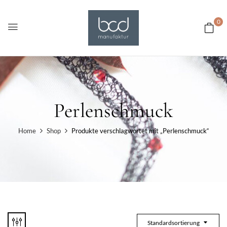
0
Perlenschmuck
Home
Shop
Produkte verschlagwortet mit „Perlenschmuck“
Standardsortierung