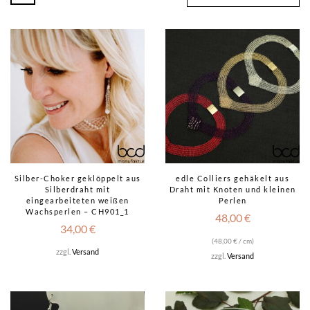
Silber-Choker geklöppelt aus
edle Colliers gehäkelt aus
Silberdraht mit
Draht mit Knoten und kleinen
eingearbeiteten weißen
Perlen
Wachsperlen – CH901_1
48,00
€
34,00
€
(
48,00
€
/ cm)
zzgl.
Versand
zzgl.
Versand