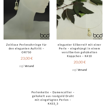
Zeitlose Perlenohrringe für
eleganter Silberreif mit einer
den eleganten Auftritt –
Perle – eingehängt in einem
OR750
versilberten gehäkelten
Käppchen – K410
23,00
€
20,00
€
zzgl.
Versand
zzgl.
Versand
Perlenkette – Damencollier –
gehäkelt aus roségold Draht
mit eingefügten Perlen –
K433_3