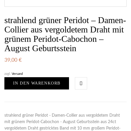
strahlend grüner Peridot – Damen-
Collier aus vergoldetem Draht mit
grünem Peridot-Cabochon –
August Geburtsstein
39,00
€
zzgl.
Versand
IN DEN WARENKORB
strahlend grüner Peridot - Damen-Collier aus vergoldetem Draht
mit grünem Peridot-Cabochon - August Geburtsstein aus 24ct
vergoldetem Draht gestricktes Band mit 10 mm großem Peridot-