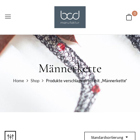
0
Männerkette
Home
Shop
Produkte verschlagwortet mit „Männerkette“
Standardsortierung