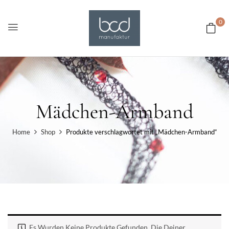
0
Mädchen-Armband
Home
Shop
Produkte verschlagwortet mit „Mädchen-Armband“
Es Wurden Keine Produkte Gefunden, Die Deiner