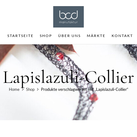
STARTSEITE
SHOP
ÜBER UNS
MÄRKTE
KONTAKT
Lapislazuli-Collier
Home
Shop
Produkte verschlagwortet mit „Lapislazuli-Collier“