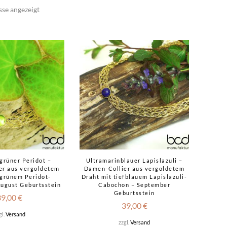
sse angezeigt
grüner Peridot –
Ultramarinblauer Lapislazuli –
er aus vergoldetem
Damen-Collier aus vergoldetem
 grünem Peridot-
Draht mit tiefblauem Lapislazuli-
ugust Geburtsstein
Cabochon – September
Geburtsstein
39,00
€
39,00
€
gl.
Versand
zzgl.
Versand