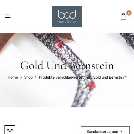
0
Gold Und Bernstein
Home
Shop
Produkte verschlagwortet mit „Gold und Bernstein“
Standardsortierung