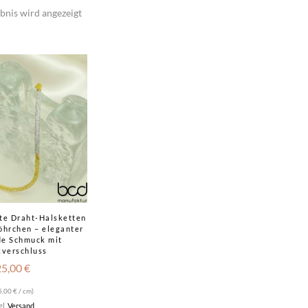
bnis wird angezeigt
te Draht-Halsketten
öhrchen – eleganter
e Schmuck mit
kverschluss
25,00
€
5,00
€
/ cm)
gl.
Versand