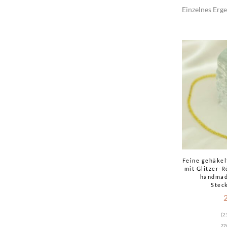
Einzelnes Erge
Feine gehäkel
mit Glitzer-R
handmad
Stec
(
2
zz