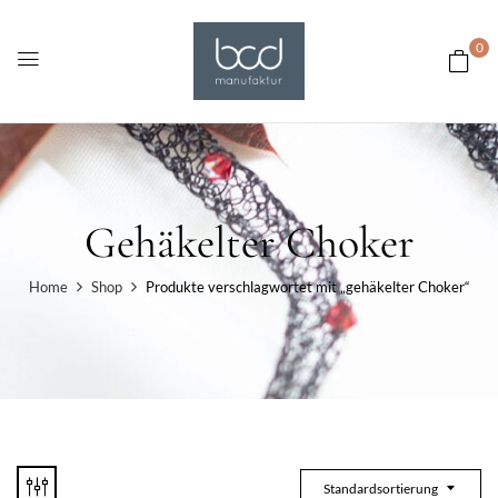
0
Gehäkelter Choker
Home
Shop
Produkte verschlagwortet mit „gehäkelter Choker“
Standardsortierung