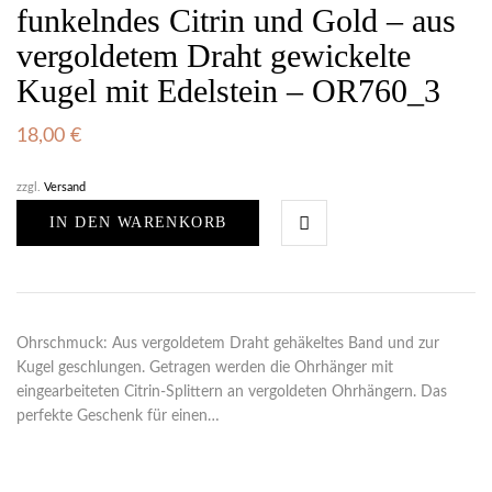
funkelndes Citrin und Gold – aus
vergoldetem Draht gewickelte
Kugel mit Edelstein – OR760_3
18,00
€
zzgl.
Versand
IN DEN WARENKORB
Ohrschmuck: Aus vergoldetem Draht gehäkeltes Band und zur
Kugel geschlungen. Getragen werden die Ohrhänger mit
eingearbeiteten Citrin-Splittern an vergoldeten Ohrhängern. Das
perfekte Geschenk für einen…