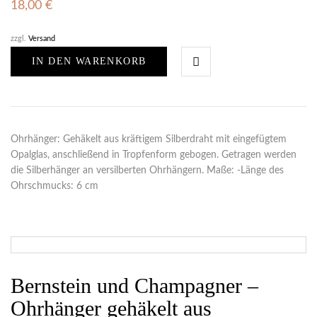
18,00
€
zzgl.
Versand
IN DEN WARENKORB
Ohrhänger: Gehäkelt aus kräftigem Silberdraht mit eingefügtem
Opalglas, anschließend in Tropfenform gebogen. Getragen werden
die Silberhänger an versilberten Ohrhängern. Maße: -Länge des
Ohrschmucks: 6 cm
Bernstein und Champagner –
Ohrhänger gehäkelt aus