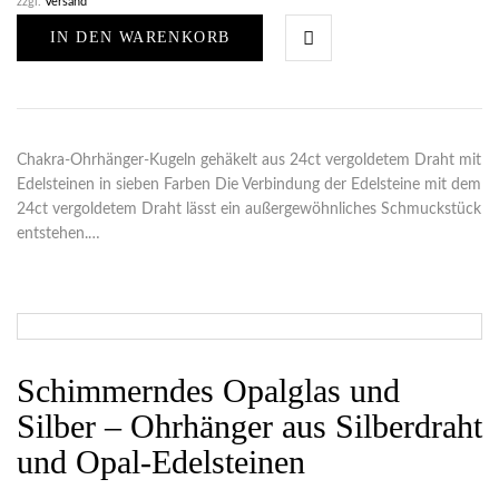
zzgl.
Versand
IN DEN WARENKORB
Chakra-Ohrhänger-Kugeln gehäkelt aus 24ct vergoldetem Draht mit
Edelsteinen in sieben Farben Die Verbindung der Edelsteine mit dem
24ct vergoldetem Draht lässt ein außergewöhnliches Schmuckstück
entstehen.…
Schimmerndes Opalglas und
Silber – Ohrhänger aus Silberdraht
und Opal-Edelsteinen