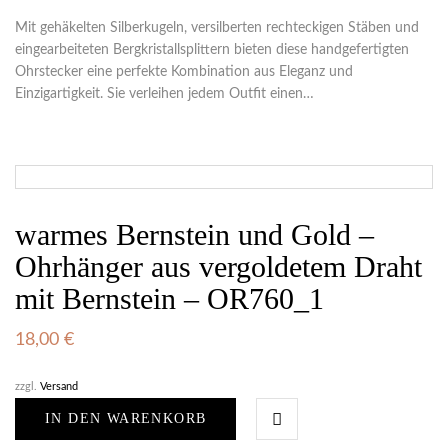
Mit gehäkelten Silberkugeln, versilberten rechteckigen Stäben und
eingearbeiteten Bergkristallsplittern bieten diese handgefertigten
Ohrstecker eine perfekte Kombination aus Eleganz und
Einzigartigkeit. Sie verleihen jedem Outfit einen…
warmes Bernstein und Gold –
Ohrhänger aus vergoldetem Draht
mit Bernstein – OR760_1
18,00
€
zzgl.
Versand
IN DEN WARENKORB