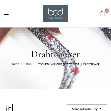
0
Drahtchoker
Home
Shop
Produkte verschlagwortet mit „Drahtchoker“
Standardsortierung