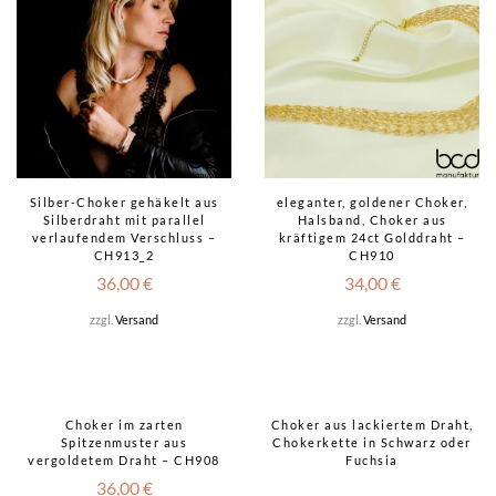
Silber-Choker gehäkelt aus
eleganter, goldener Choker,
Silberdraht mit parallel
Halsband, Choker aus
verlaufendem Verschluss –
kräftigem 24ct Golddraht –
CH913_2
CH910
36,00
€
34,00
€
zzgl.
Versand
zzgl.
Versand
Choker im zarten
Choker aus lackiertem Draht,
Spitzenmuster aus
Chokerkette in Schwarz oder
vergoldetem Draht – CH908
Fuchsia
36,00
€