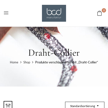
0
Draht-Collier
Home
Shop
Produkte verschlagwortet mit „Draht-Collier“
Standardsortierung