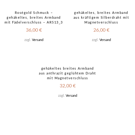
Sold
out!
Roségold Schmuck –
gehäkeltes, breites Armband
gehäkeltes, breites Armband
aus kräftigem Silberdraht mit
mit Fädelverschluss – AR513_3
Magnetverschluss
36,00
€
26,00
€
zzgl.
Versand
zzgl.
Versand
gehäkeltes breites Armband
aus anthrazit geglühtem Draht
mit Magnetverschluss
32,00
€
zzgl.
Versand