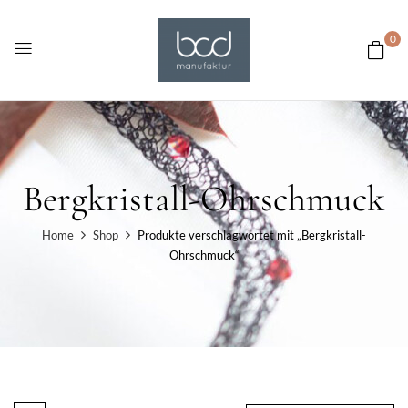
0
Bergkristall-Ohrschmuck
Home
Shop
Produkte verschlagwortet mit „Bergkristall-
Ohrschmuck“