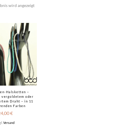
bnis wird angezeigt
en-Halsketten –
s vergoldetem oder
ertem Draht – in 11
erenden Farben
24,00
€
gl.
Versand