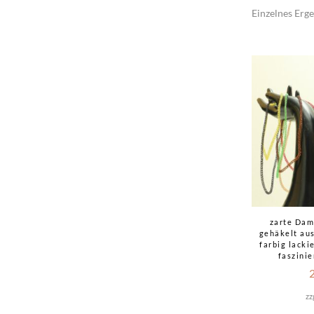
Einzelnes Erge
zarte Dam
gehäkelt au
farbig lacki
faszini
zz